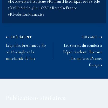
#DécouverteHistorique #RumeursHistoriques #18eSiècle
#XVIIIeSiècle #LouisXVI #ReineDeFrance
#RévolutionFrançaise
Navigation
PRÉCÉDENT
SUIVANT
Légendes bretonnes / Ep
Les secrets du combat à
de
03: L’aveugle et la
l’épée révèlent l’histoire
l’article
marchande de lait
des maîtres d’armes
français
Publications similaires