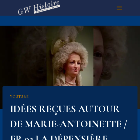
Aller
au
contenu
YOUTUBE
IDÉES REÇUES AUTOUR
DE MARIE-ANTOINETTE /
EP. 02 LA DÉPENSIÈRE