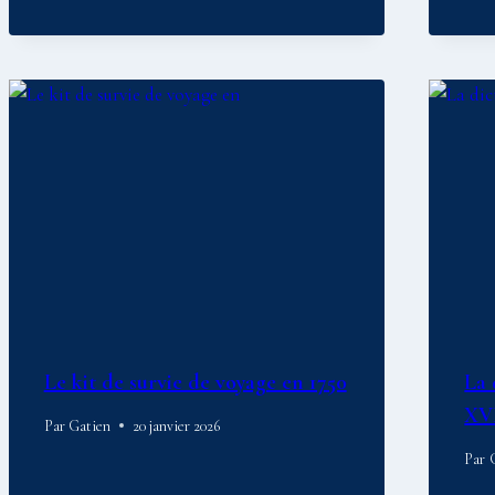
Le kit de survie de voyage en 1750
La 
XVI
Par
Gatien
20 janvier 2026
Par