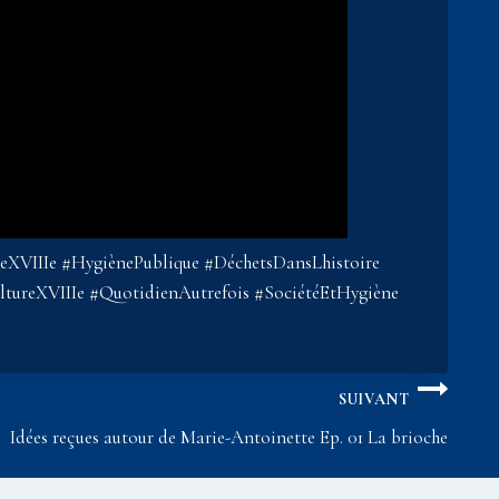
eXVIIIe #HygiènePublique #DéchetsDansLhistoire
ltureXVIIIe #QuotidienAutrefois #SociétéEtHygiène
SUIVANT
Idées reçues autour de Marie-Antoinette Ep. 01 La brioche