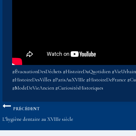
#ÉvacuationDesDéchets #HistoireDuQuotidien #VieUrbain
#HistoireDesVilles #ParisAuXVIIIe #HistoireDeFrance #Cu
#ModeDeVieAncien #CuriositésHistoriques
Navigation
PRÉCÉDENT
de
L’hygiène dentaire au XVIIIe siècle
l’article