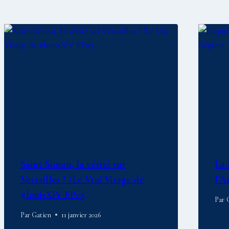
Saint-Simon, la vérité sur
La 
Versailles ? /Le Vrai Visage de
l’A
#louisXIV EP05
Par
Par
Gatien
11 janvier 2026