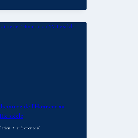
dictature de l’Honneur au
IIe siècle
Gatien
21 février 2026