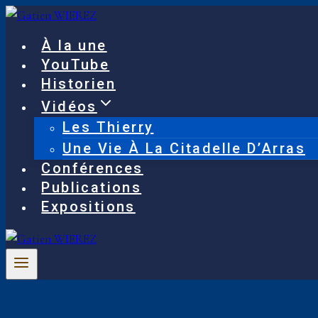
Aller
au
À la une
contenu
YouTube
Historien
Vidéos
Les Thierry
Une Vie À La Citadelle D’Arras
Conférences
Publications
Expositions