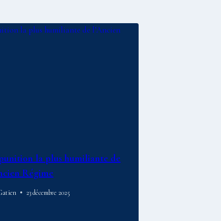
punition la plus humiliante de
ncien Régime
Gatien
23 décembre 2025