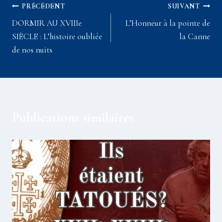
Navigation
PRÉCÉDENT
SUIVANT
DORMIR AU XVIIIe
L’Honneur à la pointe de
de
SIÈCLE : L’histoire oubliée
la Canne
l’article
de nos nuits
Publications similaires