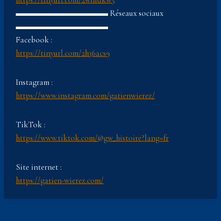
▬▬▬▬▬▬▬▬▬▬▬ Réseaux sociaux
▬▬▬▬▬▬▬▬▬▬▬
Facebook :
https://tinyurl.com/2h36acs9
Instagram :
https://www.instagram.com/gatienwierez/
TikTok :
https://www.tiktok.com/@gw_histoire?lang=fr
Site internet :
https://gatien-wierez.com/