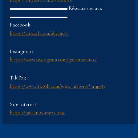
▬▬▬▬▬▬▬▬▬▬▬ Réseaux sociaux
▬▬▬▬▬▬▬▬▬▬▬
Facebook :
https://tinyurl.com/2h36acs9
Instagram :
https://www.instagram.com/gatienwierez/
TikTok :
https://www.tiktok.com/@gw_histoire?lang=fr
Site internet :
https://gatien-wierez.com/