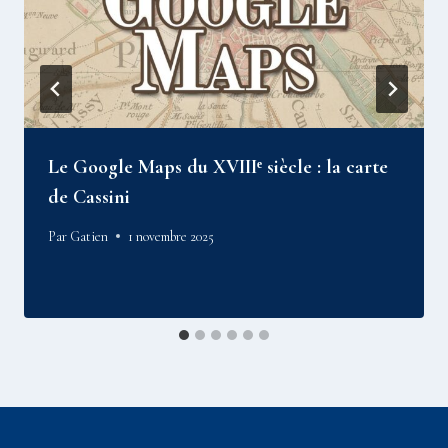
Le Google Maps du XVIIIᵉ siècle : la carte
de Cassini
Par
Gatien
1 novembre 2025