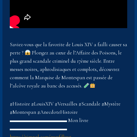
Saviez-vous que la favorite de Louis XIV a failli causer sa
perte ?
Plongez au cœur de l’Affaire des Poisons, le
plus grand scandale criminel du 17ème siècle. Entre
messes noires, aphrodisiaques et complots, découvrez
comment la Marquise de Montespan est passée de
l’alcôve royale au banc des accusés.
#Histoire #LouisXIV #Versailles #Scandale #Mystère
#Montespan #AnecdoteHistoire
▬▬▬▬▬▬▬▬▬▬▬ Mon livre
▬▬▬▬▬▬▬▬▬▬▬
https://tinyurl.com/2wnfdkw5