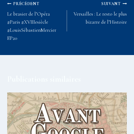
Navigation
PRÉCÉDENT
SUIVANT
Le brasier de l’Opéra
Versailles : Le resto le plus
de
#Paris #XVIIIesiècle
bizarre de l’Histoire
l’article
#LouisSébastienMercier
EP20
Publications similaires