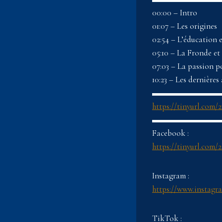
00:00 – Intro
01:07 – Les origines
02:54 – L’éducation 
05:10 – La Fronde et
07:03 – La passion po
10:23 – Les dernières
▬▬▬▬▬▬▬▬▬▬
https://tinyurl.com
▬▬▬▬▬▬▬▬▬▬▬
Facebook :
https://tinyurl.com/
Instagram :
https://www.instagr
TikTok :