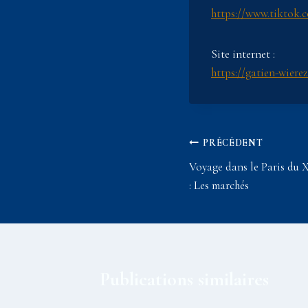
https://www.tiktok.
Site internet :
https://gatien-wiere
Navigation
PRÉCÉDENT
Voyage dans le Paris du X
de
: Les marchés
l’article
Publications similaires