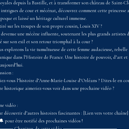
 royales depuis la Bastille, et à transformer son château de Saint-
, intrigues de cour et mécénat, découvrez comment cette princesse a
poque et laissé un héritage culturel immense.
tiré sur les troupes de son propre cousin, Louis XIV ?
devenue une mécène influente, soutenant les plus grands artistes 
té sur son exil et son retour triomphal à la cour ?
us explorons la vie tumultueuse de cette femme audacieuse, rebelle 
 unique dans l’Histoire de France. Une histoire de pouvoir, d’art et
 aujourd’hui.
ssion :
iez-vous l’histoire d’Anne-Marie-Louise d’Orléans ? Dites-le en co
re historique aimeriez-vous voir dans une prochaine vidéo ?
e vidéo :
découvrir d’autres histoires fascinantes : [Lien vers votre chaîne]
 pour être notifié des prochaines vidéos !
Chapitres de cette vidéo ▬▬▬▬▬▬▬▬▬▬▬