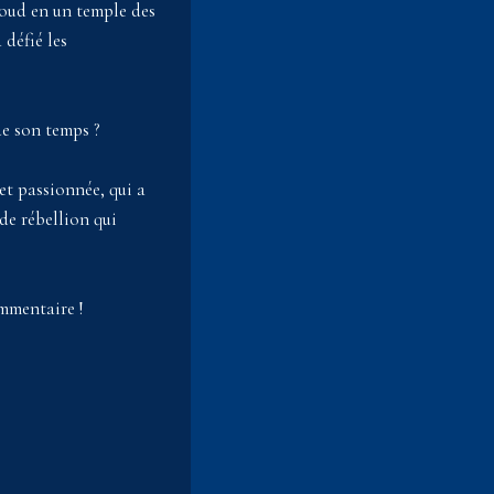
Cloud en un temple des
 défié les
de son temps ?
et passionnée, qui a
 de rébellion qui
mmentaire !