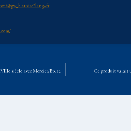
com/@gw_histoire?lang=fr
z.com/
VIIIe siècle avec Mercier/Ep. 12
Ce produit valait 