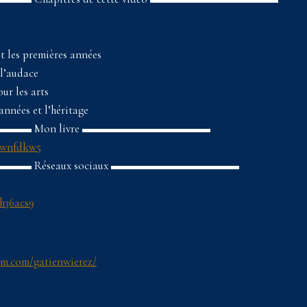
et les premières années
 l’audace
ur les arts
 années et l’héritage
▬ Mon livre ▬▬▬▬▬▬▬▬▬▬▬
/2wnfdkw5
 Réseaux sociaux ▬▬▬▬▬▬▬▬▬▬▬
2h36acs9
am.com/gatienwierez/