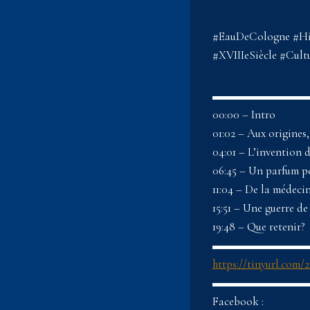
#EauDeCologne #His
#XVIIIeSiècle #Cul
▬▬▬▬▬▬▬▬▬▬▬ 
00:00 – Intro
01:02 – Aux origines,
04:01 – L’invention 
06:45 – Un parfum p
11:04 – De la médeci
15:51 – Une guerre d
19:48 – Que retenir?
▬▬▬▬▬▬▬▬▬▬
https://tinyurl.com
▬▬▬▬▬▬▬▬▬▬▬
Facebook :