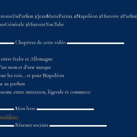
toireDuParfum #JeanMarieFarina #Napoléon #Histoire #Parfu
tureGénérale #HistoireYouTube
Chapitres de cette vidéo ▬▬▬▬▬▬▬▬▬▬▬
 entre Italie et Allemagne
d’un nom et d’une marque
our les rois… et pour Napoléon
ne au parfum
e noms: entre imitation, légende et commerce
▬ Mon livre ▬▬▬▬▬▬▬▬▬▬▬
/2wnfdkw5
 Réseaux sociaux ▬▬▬▬▬▬▬▬▬▬▬