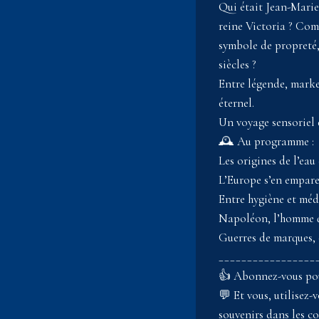
Qui était Jean-Marie
reine Victoria ? Com
symbole de propreté, 
siècles ?
Entre légende, marke
éternel.
Un voyage sensoriel e
🕰️ Au programme :
Les origines de l’ea
L’Europe s’en empar
Entre hygiène et méd
Napoléon, l’homme q
Guerres de marques, 
_________________
👍 Abonnez-vous pour 
💬 Et vous, utilisez
souvenirs dans les c