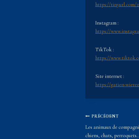
https://tinyurl.com/
Instagram :
https://www.instagr
TikTok :
https://www.tiktok.
Site internet :
https://gatien-wiere
Navigation
PRÉCÉDENT
Les animaux de compagnie 
de
chiens, chats, perroquets