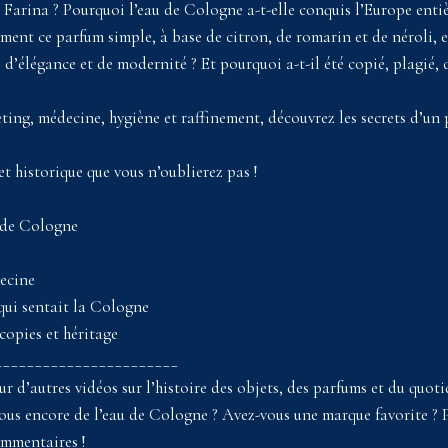
 Farina ? Pourquoi l’eau de Cologne a-t-elle conquis l’Europe enti
ment ce parfum simple, à base de citron, de romarin et de néroli, e
d’élégance et de modernité ? Et pourquoi a-t-il été copié, plagié, d
ting, médecine, hygiène et raffinement, découvrez les secrets d’un
t historique que vous n’oublierez pas !
u de Cologne
e
ecine
ui sentait la Cologne
copies et héritage
_______________________
d’autres vidéos sur l’histoire des objets, des parfums et du quoti
-vous encore de l’eau de Cologne ? Avez-vous une marque favorite ? 
ommentaires !