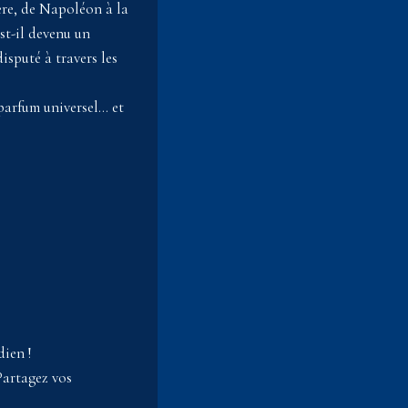
ère, de Napoléon à la
st-il devenu un
isputé à travers les
 parfum universel… et
dien !
Partagez vos