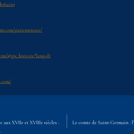
2h36acs9
am.com/gatienwierez/
com/@gw_histoire?lang=fr
z.com/
aux XVIIe et XVIIIe siècles :
Le comte de Saint-Germain : l
…