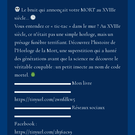
Le bruit qui annonçait votre MORT au XVIIIe
siècle…
Vous entendez ce « tic-tac » dans le mur ? Au XVIIIe
siècle, ce n’était pas une simple horloge, mais un
présage funèbre terrifiant. Découvrez l’histoire de
l’Horloge de la Mort, une superstition qui a hanté
des générations avant que la science ne découvre le
véritable coupable : un petit insecte au nom de code
mortel.
▬▬▬▬▬▬▬▬▬▬▬ Mon livre
▬▬▬▬▬▬▬▬▬▬▬
https://tinyurl.com/2wnfdkw5
▬▬▬▬▬▬▬▬▬▬▬ Réseaux sociaux
▬▬▬▬▬▬▬▬▬▬▬
Facebook :
https://tinyurl.com/2h36acs9