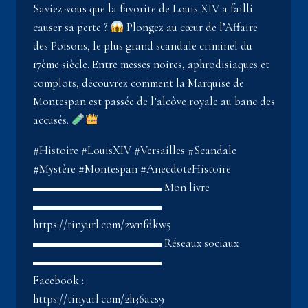
Saviez-vous que la favorite de Louis XIV a failli
causer sa perte ?
Plongez au cœur de l’Affaire
des Poisons, le plus grand scandale criminel du
17ème siècle. Entre messes noires, aphrodisiaques et
complots, découvrez comment la Marquise de
Montespan est passée de l’alcôve royale au banc des
accusés.
#Histoire #LouisXIV #Versailles #Scandale
#Mystère #Montespan #AnecdoteHistoire
▬▬▬▬▬▬▬▬▬▬▬ Mon livre
▬▬▬▬▬▬▬▬▬▬▬
https://tinyurl.com/2wnfdkw5
▬▬▬▬▬▬▬▬▬▬▬ Réseaux sociaux
▬▬▬▬▬▬▬▬▬▬▬
Facebook :
https://tinyurl.com/2h36acs9