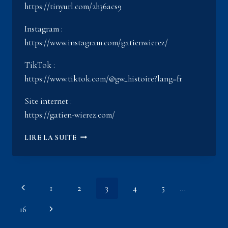
https://tinyurl.com/2h36acs9
Instagram :
https://www.instagram.com/gatienwierez/
TikTok :
https://www.tiktok.com/@gw_histoire?lang=fr
Site internet :
https://gatien-wierez.com/
VERSAILLES,
LIRE LA SUITE
UN
GOUFFRE
FINANCIER ?
/LE
Navigation
Page
1
2
3
4
5
…
VRAI
VISAGE
de
précédente
Page
16
DE
#LOUISXIV