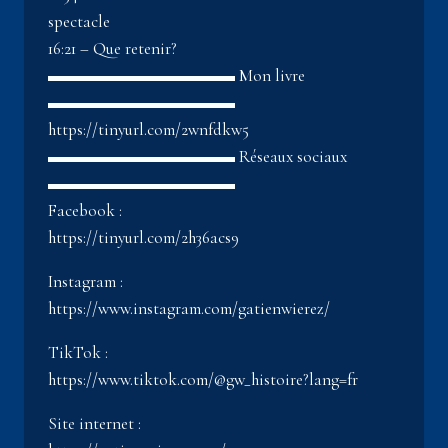
spectacle
16:21 – Que retenir?
▬▬▬▬▬▬▬▬▬▬▬ Mon livre
▬▬▬▬▬▬▬▬▬▬▬
https://tinyurl.com/2wnfdkw5
▬▬▬▬▬▬▬▬▬▬▬ Réseaux sociaux
▬▬▬▬▬▬▬▬▬▬▬
Facebook :
https://tinyurl.com/2h36acs9
Instagram :
https://www.instagram.com/gatienwierez/
TikTok :
https://www.tiktok.com/@gw_histoire?lang=fr
Site internet :