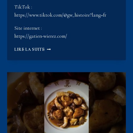
TikTok :
https://www.tiktok.com/@gw_histoire?lang=fr
Site internet :
https://gatien-wierez.com/
POURQUOI
LIRE LA SUITE
VOLTAIRE
TRAVAILLAIT
SANS
CULOTTE
?
#PARIS
#XVIIIESIÈCLE
#LOUISSÉBASTIENMERCIER
EP22