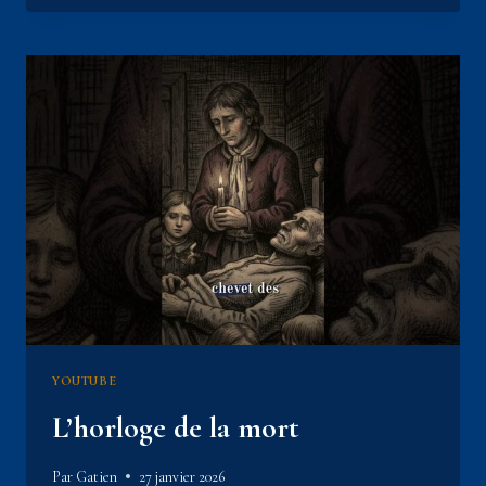
DE
L’OPÉRA
#PARIS
#XVIIIESIÈCLE
#LOUISSÉBASTIENMERCIER
EP20
YOUTUBE
L’horloge de la mort
Par
Gatien
27 janvier 2026