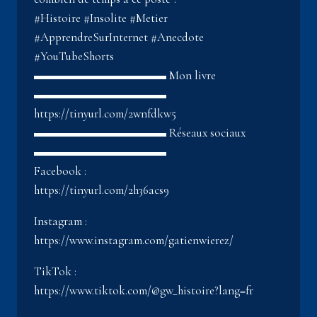
#Histoire #Insolite #Metier
#ApprendreSurInternet #Anecdote
#YouTubeShorts
▬▬▬▬▬▬▬▬▬▬▬ Mon livre
▬▬▬▬▬▬▬▬▬▬▬
https://tinyurl.com/2wnfdkw5
▬▬▬▬▬▬▬▬▬▬▬ Réseaux sociaux
▬▬▬▬▬▬▬▬▬▬▬
Facebook :
https://tinyurl.com/2h36acs9
Instagram :
https://www.instagram.com/gatienwierez/
TikTok :
https://www.tiktok.com/@gw_histoire?lang=fr