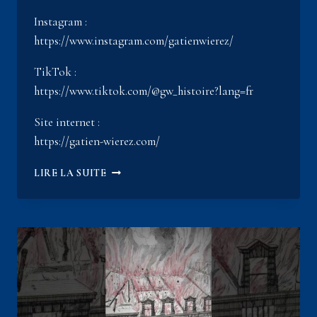
Instagram :
https://www.instagram.com/gatienwierez/
TikTok :
https://www.tiktok.com/@gw_histoire?lang=fr
Site internet :
https://gatien-wierez.com/
LA
LIRE LA SUITE
FACE
CACHÉE
DE
LA
MONTESPAN
/
LE
VRAI
VISAGE