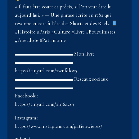
« Il faut être court et précis, si l’on veut être lu
aujourd’hui. » — Une phrase écrite en 1782 qui
résonne encore à l’ère des Shorts et des Reels.
#Histoire #Paris #Culture #Livre #Bouquinistes
#Anecdote #Patrimoine
▬▬▬▬▬▬▬▬▬▬▬ Mon livre
▬▬▬▬▬▬▬▬▬▬▬
https://tinyurl.com/2wnfdkw5
▬▬▬▬▬▬▬▬▬▬▬ Réseaux sociaux
▬▬▬▬▬▬▬▬▬▬▬
Facebook :
https://tinyurl.com/2h36acs9
Instagram :
https://www.instagram.com/gatienwierez/