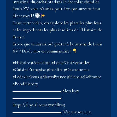
intestinal du cachalot) dans le chocolat chaud de
Louis XV, vous n’auriez peut-être pas survécu à un
dîner royal !
Dans cette vidéo, on explore les plats les plus fous
et les ingrédients les plus insolites de l’Histoire de
France.
Est-ce que tu aurais osé goûter à la cuisine de Louis
XV ? Dis-le moi en commentaire !
#Histoire #Anecdote #LouisXV #Versailles
#CuisineFrançaise #Insolite #Gastronomie
#LeSaviezVous #ShortsFrance #HistoireDeFrance
#FoodHistory
▬▬▬▬▬▬▬▬▬▬▬ Mon livre
▬▬▬▬▬▬▬▬▬▬▬
https://tinyurl.com/2wnfdkw5
▬▬▬▬▬▬▬▬▬▬▬ Réseaux sociaux