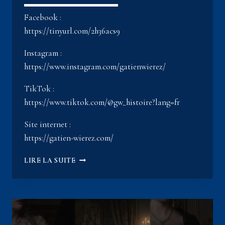
▬▬▬▬▬▬▬▬▬▬▬
Facebook :
https://tinyurl.com/2h36acs9
Instagram :
https://www.instagram.com/gatienwierez/
TikTok :
https://www.tiktok.com/@gw_histoire?lang=fr
Site internet :
https://gatien-wierez.com/
VERSAILLES
LIRE LA SUITE
:
LE
RESTO
LE
PLUS
BIZARRE