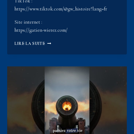
TikTok :
https://www.tiktok.com/@gw_histoire?lang=fr
Site internet :
https://gatien-wierez.com/
LES
LIRE LA SUITE
BOUQUINISTES
:
LES
« CHINEURS »
DE
L’HISTOIRE
#PARIS
#XVIIIESIÈCLE
#LOUISSÉBASTIENMERCIER
EP23