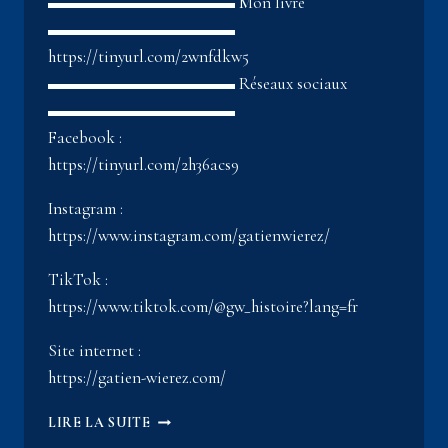
▬▬▬▬▬▬▬▬▬▬▬ Mon livre
▬▬▬▬▬▬▬▬▬▬▬
https://tinyurl.com/2wnfdkw5
▬▬▬▬▬▬▬▬▬▬▬ Réseaux sociaux
▬▬▬▬▬▬▬▬▬▬▬
Facebook :
https://tinyurl.com/2h36acs9
Instagram :
https://www.instagram.com/gatienwierez/
TikTok :
https://www.tiktok.com/@gw_histoire?lang=fr
Site internet :
https://gatien-wierez.com/
LE
LIRE LA SUITE
BRASIER