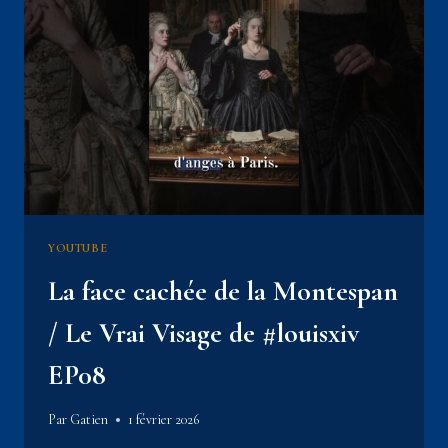
DE
L’HISTOIRE
YOUTUBE
La face cachée de la Montespan
/ Le Vrai Visage de #louisxiv
EP08
Par
Gatien
1 février 2026