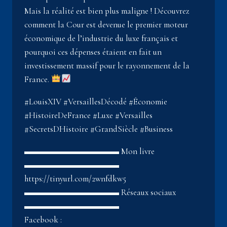
Mais la réalité est bien plus maligne ! Découvrez
comment la Cour est devenue le premier moteur
économique de l’industrie du luxe français et
pourquoi ces dépenses étaient en fait un
investissement massif pour le rayonnement de la
France.
#LouisXIV #VersaillesDécodé #Économie
#HistoireDeFrance #Luxe #Versailles
#SecretsDHistoire #GrandSiècle #Business
▬▬▬▬▬▬▬▬▬▬▬ Mon livre
▬▬▬▬▬▬▬▬▬▬▬
https://tinyurl.com/2wnfdkw5
▬▬▬▬▬▬▬▬▬▬▬ Réseaux sociaux
▬▬▬▬▬▬▬▬▬▬▬
Facebook :