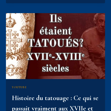
SEXISTE
DU
ROI-
SOLEIL
/
LE
VRAI
VISAGE
DE
#LOUISXIV
EP09
YOUTUBE
Histoire du tatouage : Ce qui se
passait vraiment aux XVIIe et