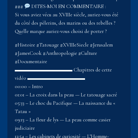
###
DITES-MOI EN COMMENTAIRE :
Si vous aviez vécu au XVIIIe siècle, auriez-vous été
du côté des pèlerins, des marins ou des rebelles ?
Quelle marque auriez-vous choisi de porter ?
#Histoire #Tatouage #XVIIIeSiecle #Jerusalem
#JamesCook #Anthropologie #Culture
#Documentaire
▬▬▬▬▬▬▬▬▬▬▬ Chapitres de cette
vidéo ▬▬▬▬▬▬▬▬▬▬▬
00:00 – Intro
01:01 – La croix dans la peau — Le tatouage sacré
05:33 – Le choc du Pacifique — La naissance du «
Tatau »
09:13 – La fleur de lys — La peau comme casier
judiciaire
12:54 – Les cabinets de curiosité — L’Homme-