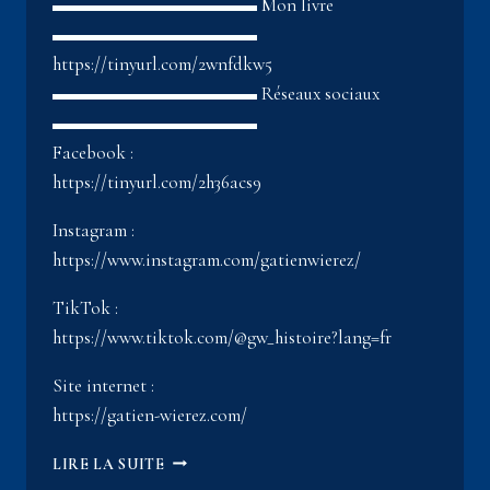
▬▬▬▬▬▬▬▬▬▬▬ Mon livre
▬▬▬▬▬▬▬▬▬▬▬
https://tinyurl.com/2wnfdkw5
▬▬▬▬▬▬▬▬▬▬▬ Réseaux sociaux
▬▬▬▬▬▬▬▬▬▬▬
Facebook :
https://tinyurl.com/2h36acs9
Instagram :
https://www.instagram.com/gatienwierez/
TikTok :
https://www.tiktok.com/@gw_histoire?lang=fr
Site internet :
https://gatien-wierez.com/
LE
LIRE LA SUITE
CONSEIL