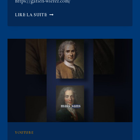
https://gatien-wierez.com/
HISTOIRE
LIRE LA SUITE
DU
TATOUAGE
:
CE
QUI
SE
PASSAIT
VRAIMENT
AUX
XVIIE
ET
XVIIIE
SIÈCLES.
YOUTUBE