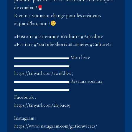
de combat !
Rien n’a vraiment changé pour les créateurs
aujourd’hui, non ?
#Histoire #Litterature #Voltaire #Anecdote
#Ecriture #YouTubeShorts #Lumières #CultureG
▬▬▬▬▬▬▬▬▬▬▬ Mon livre
▬▬▬▬▬▬▬▬▬▬▬
https://tinyurl.com/2wnfdkw5
▬▬▬▬▬▬▬▬▬▬▬ Réseaux sociaux
▬▬▬▬▬▬▬▬▬▬▬
Facebook :
https://tinyurl.com/2h36acs9
Instagram :
https://www.instagram.com/gatienwierez/